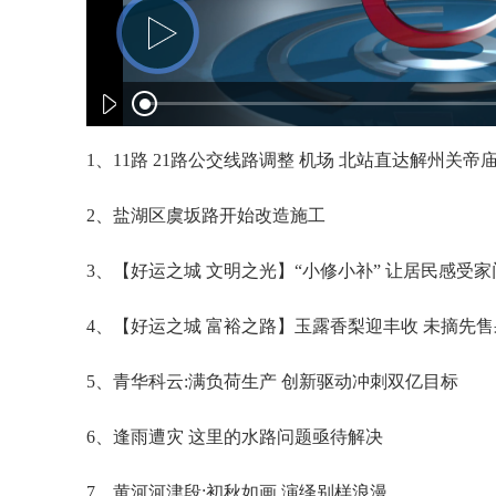
1、11路 21路公交线路调整 机场 北站直达解州关帝
2、盐湖区虞坂路开始改造施工
3、【好运之城 文明之光】“小修小补” 让居民感受
4、【好运之城 富裕之路】玉露香梨迎丰收 未摘先
5、青华科云:满负荷生产 创新驱动冲刺双亿目标
6、逢雨遭灾 这里的水路问题亟待解决
7、黄河河津段:初秋如画 演绎别样浪漫