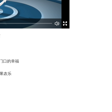
庙
家门口的幸福
售果农乐