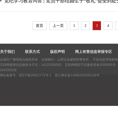
•
党纪学习教育问答 | 党员干部结婚生子“收礼”会受到处
首页
上一页
1
2
3
4
关于我们
联系方式
版权声明
网上有害信息举报专区
运城市广播电视台版权所有
法律顾问：山西法实威律师事务所 不良信息举报邮箱：yctv
互联网新闻信息服务许可证：14120200005
互联网视听节目服务晋备2009005号
104320106
网站备案号：晋ICP备09001772号-1
晋公网安备14080202000148号