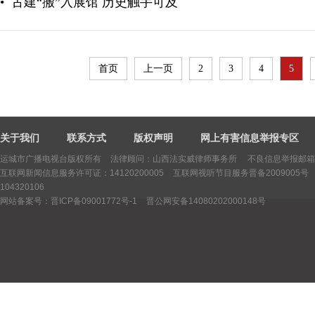
•
古建“搬”入展馆 历史触手可及
首页
上一页
2
3
4
5
关于我们
联系方式
版权声明
网上有害信息举报专区
运城市广播电视台版权所有
法律顾问：山西法实威律师事务所 不良信息举报邮箱：yctv
互联网新闻信息服务许可证：14120200005
互联网视听节目服务晋备2009005号
104320106
网站备案号：晋ICP备09001772号-1
晋公网安备14080202000148号