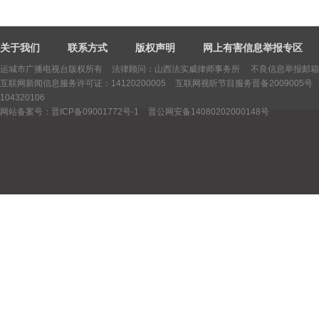
关于我们
联系方式
版权声明
网上有害信息举报专区
运城市广播电视台版权所有
法律顾问：山西法实威律师事务所 不良信息举报邮箱：yctv
互联网新闻信息服务许可证：14120200005
互联网视听节目服务晋备2009005号
104320106
网站备案号：晋ICP备09001772号-1
晋公网安备14080202000148号