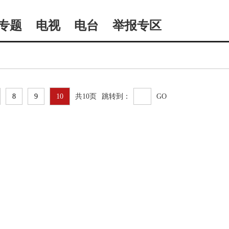
专题
电视
电台
举报专区
8
9
10
共10页
跳转到：
GO