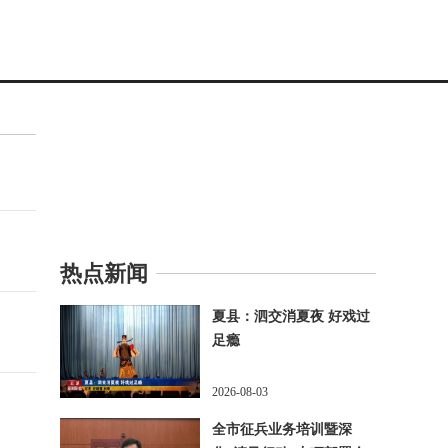
热点新闻
夏县：泗交消夏夜 好戏过
足瘾
2026-08-03
全市征兵业务培训暨深