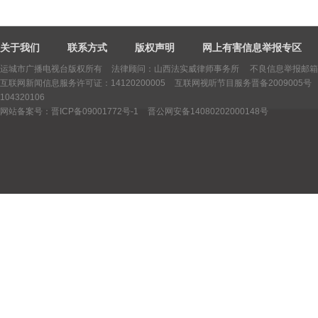
关于我们
联系方式
版权声明
网上有害信息举报专区
运城市广播电视台版权所有
法律顾问：山西法实威律师事务所 不良信息举报邮箱：yctv
互联网新闻信息服务许可证：14120200005
互联网视听节目服务晋备2009005号
104320106
网站备案号：晋ICP备09001772号-1
晋公网安备14080202000148号